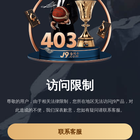
访问限制
尊敬的用户，由于相关法律限制，您所在地区无法访问J9产品，对
此造成的不便，我们深表歉意，您如有疑问请联系客服。
联系客服