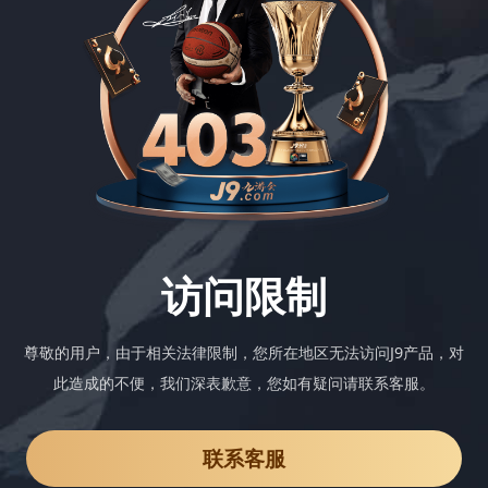
访问限制
尊敬的用户，由于相关法律限制，您所在地区无法访问J9产品，对
此造成的不便，我们深表歉意，您如有疑问请联系客服。
联系客服