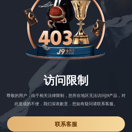
访问限制
尊敬的用户，由于相关法律限制，您所在地区无法访问J9产品，对
此造成的不便，我们深表歉意，您如有疑问请联系客服。
联系客服